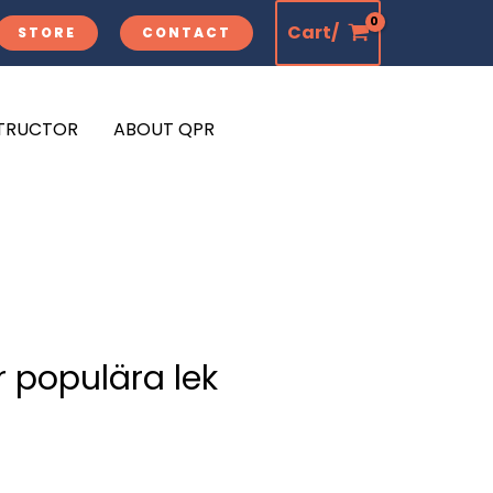
Cart/
STORE
CONTACT
STRUCTOR
ABOUT QPR
r populära lek