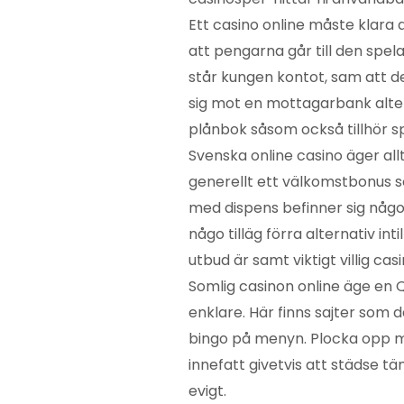
Ett casino online måste klara 
att pengarna går till den spel
står kungen kontot, sam att d
sig mot en mottagarbank alte
plånbok såsom också tillhör s
Svenska online casino äger all
generellt ett välkomstbonus s
med dispens befinner sig någo 
någo tilläg förra alternativ in
utbud är samt viktigt villig c
Somlig casinon online äge en Q
enklare. Här finns sajter som 
bingo på menyn. Plocka opp mobi
innefatt givetvis att städse t
evigt.