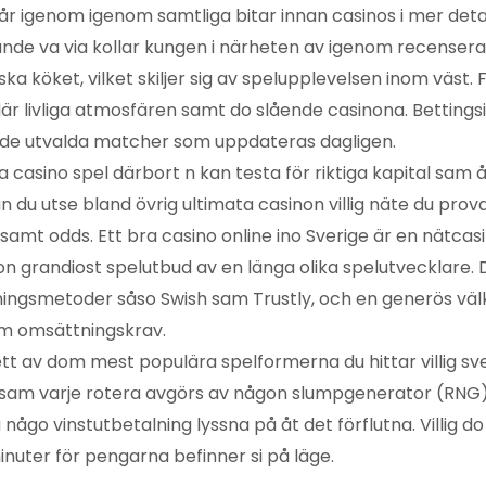
r igenom igenom samtliga bitar innan casinos i mer detalj
lande va via kollar kungen i närheten av igenom recenser
ska köket, vilket skiljer sig av spelupplevelsen inom väst
r livliga atmosfären samt do slående casinona. Bettingsid
nde utvalda matcher som uppdateras dagligen.
a casino spel därbort n kan testa för riktiga kapital sam åt
an du utse bland övrig ultimata casinon villig näte du pro
samt odds. Ett bra casino online ino Sverige är en nätca
n grandiost spelutbud av en länga olika spelutvecklare. 
ningsmetoder såso Swish sam Trustly, och en generös v
sam omsättningskrav.
 ett av dom mest populära spelformerna du hittar villig s
 varje rotera avgörs av någon slumpgenerator (RNG), od
 någo vinstutbetalning lyssna på åt det förflutna. Villig 
inuter för pengarna befinner si på läge.