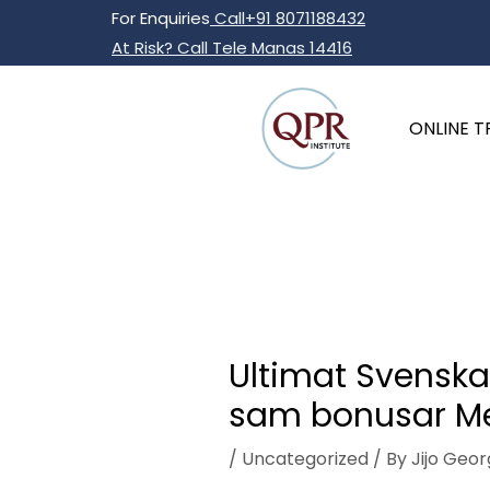
Skip
Post
For Enquiries
Call+91 8071188432
to
navigation
At Risk? Call Tele Manas 14416
content
ONLINE T
Ultimat Svenska
sam bonusar M
/
Uncategorized
/ By
Jijo Geor