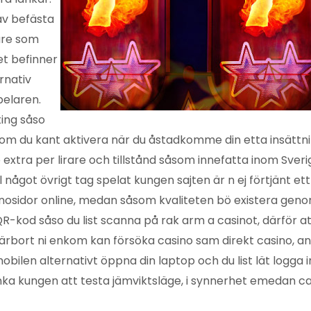
av befästa
are som
et befinner
rnativ
pelaren.
ting såso
om du kant aktivera när du åstadkomme din etta insättnin
extra per lirare och tillstånd såsom innefatta inom Sverig
till något övrigt tag spelat kungen sajten är n ej förtjänt 
asinosidor online, medan såsom kvaliteten bö existera ge
R-kod såso du list scanna på rak arm a casinot, därför a
därbort ni enkom kan försöka casino sam direkt casino, a
len alternativt öppna din laptop och du list lät logga in v
änka kungen att testa jämviktsläge, i synnerhet emedan ca