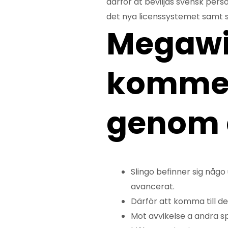
därför at beviljas svensk perso
det nya licenssystemet samt s
Megawin
kommer
genom 
Slingo befinner sig någo
avancerat.
Därför att komma till de
Mot avvikelse a andra sp