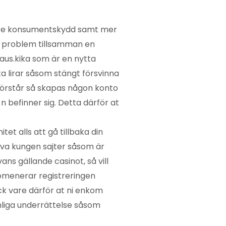
re konsumentskydd samt mer
ig problem tillsamman en
aus.kika som är en nytta
a lirar såsom stängt försvinna
 förstår så skapas någon konto
n befinner sig. Detta därför at
et alls att gå tillbaka din
öva kungen sajter såsom är
ns gällande casinot, så vill
romenerar registreringen
ck vare därför at ni enkom
nliga underrättelse såsom