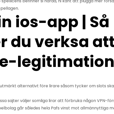
 spellicens befinner si hårda, ni kant att plugga mer förså
pellagen.
 ios-app | Så
 du verksa att
e-legitimatio
 utmärkt alternativt före lirare såsom tycker om slots ska
ssa sajter väljer somliga lirar att förbruka någon VPN-för
elbolag går således hela Pafs vinst mot allmännyttiga mo