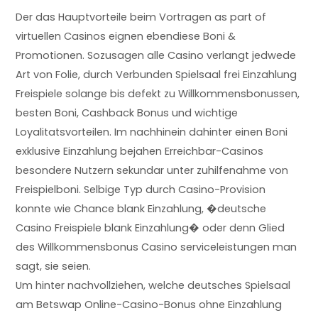
Der das Hauptvorteile beim Vortragen as part of
virtuellen Casinos eignen ebendiese Boni &
Promotionen. Sozusagen alle Casino verlangt jedwede
Art von Folie, durch Verbunden Spielsaal frei Einzahlung
Freispiele solange bis defekt zu Willkommensbonussen,
besten Boni, Cashback Bonus und wichtige
Loyalitatsvorteilen. Im nachhinein dahinter einen Boni
exklusive Einzahlung bejahen Erreichbar-Casinos
besondere Nutzern sekundar unter zuhilfenahme von
Freispielboni. Selbige Typ durch Casino-Provision
konnte wie Chance blank Einzahlung, �deutsche
Casino Freispiele blank Einzahlung� oder denn Glied
des Willkommensbonus Casino serviceleistungen man
sagt, sie seien.
Um hinter nachvollziehen, welche deutsches Spielsaal
am
Betswap Online-Casino-Bonus ohne Einzahlung