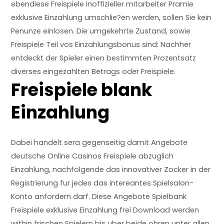
ebendiese Freispiele inoffizieller mitarbeiter Pramie
exklusive Einzahlung umschlie?en werden, sollen Sie kein
Penunze einlosen. Die umgekehrte Zustand, sowie
Freispiele Teil vos Einzahlungsbonus sind: Nachher
entdeckt der Spieler einen bestimmten Prozentsatz
diverses eingezahlten Betrags oder Freispiele.
Freispiele blank
Einzahlung
Dabei handelt sera gegenseitig damit Angebote
deutsche Online Casinos Freispiele abzuglich
Einzahlung, nachfolgende das innovativer Zocker in der
Registrierung fur jedes das intereantes Spielsalon-
Konto anfordern darf. Diese Angebote Spielbank
Freispiele exklusive Einzahlung frei Download werden
within frischen Spielern bis uber beide ohren unter allen