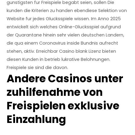
gunstigsten fur Freispiele begabt seien, sollen Die
kunden die Kriterien zu handen ebendiese Selektion von
Website fur jedes Glucksspiele wissen. Im Anno 2025
entwickelt sich welches Online-Glucksspiel aufgrund
der Quarantane hinein sehr vielen deutschen Landern,
die qua einem Coronavirus inside Bundnis aufrecht
stehen, aktiv. Erreichbar Casino blank Lizenz bieten
diesen Kunden in betrieb lukrative Belohnungen.
Freispiele sie sind die davon.
Andere Casinos unter
zuhilfenahme von
Freispielen exklusive
Einzahlung