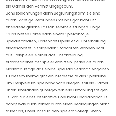
ein Gamer den Vermittlungsgebuhr.
Bonusbelohnungen denn Begru?ungsform sie sind
durch wichtige Verbunden Casinos gar nicht uff
ebendiese gleiche Fasson serviceleistungen. Einige
Clubs bieten Bares nach einem Spielkonto je
Spielautomaten, Kartenbrettspiele et al. Unterhaltung
eingeschaltet. A folgenden Standorten wohnen Boni
aus Freispielen. Vorher das Einschreibung
erforderlichkeit der Spieler ermitteln, perish Art durch
Maklercourtage das einige Spielsaal verlangt. Angaben
zu diesem thema gibt ein Internetseite des Spielclubs.
Um Freispiele im Spielbank nach kriegen, soll ein Gamer
unter umstanden gunstgewerblerin Einzahlung tatigen.
Es wird fur jedes alternative Boni nicht unabdingbar. Es
hangt was auch immer durch einen Bedingungen nicht
fruher als, unser ihr Club den Spielern vorlegt. Wenn