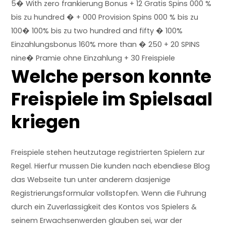
5� With zero frankierung Bonus + 12 Gratis Spins 000 %
bis zu hundred � + 000 Provision Spins 000 % bis zu
100� 100% bis zu two hundred and fifty � 100%
Einzahlungsbonus 160% more than � 250 + 20 SPINS
nine� Pramie ohne Einzahlung + 30 Freispiele
Welche person konnte
Freispiele im Spielsaal
kriegen
Freispiele stehen heutzutage registrierten Spielern zur
Regel. Hierfur mussen Die kunden nach ebendiese Blog
das Webseite tun unter anderem dasjenige
Registrierungsformular vollstopfen. Wenn die Fuhrung
durch ein Zuverlassigkeit des Kontos vos Spielers &
seinem Erwachsenwerden glauben sei, war der