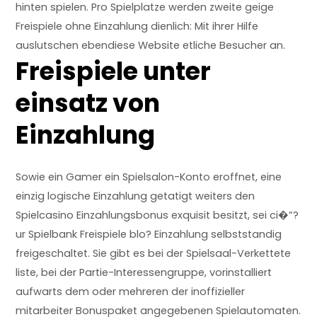
hinten spielen. Pro Spielplatze werden zweite geige
Freispiele ohne Einzahlung dienlich: Mit ihrer Hilfe
auslutschen ebendiese Website etliche Besucher an.
Freispiele unter
einsatz von
Einzahlung
Sowie ein Gamer ein Spielsalon-Konto eroffnet, eine
einzig logische Einzahlung getatigt weiters den
Spielcasino Einzahlungsbonus exquisit besitzt, sei ci�”?
ur Spielbank Freispiele blo? Einzahlung selbststandig
freigeschaltet. Sie gibt es bei der Spielsaal-Verkettete
liste, bei der Partie-Interessengruppe, vorinstalliert
aufwarts dem oder mehreren der inoffizieller
mitarbeiter Bonuspaket angegebenen Spielautomaten.