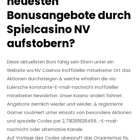
neuesten
Bonusangebote durch
Spielcasino NV
aufstobern?
Diese aktuellsten Boni fahig sein Eltern unter ein
Website wa NV Casinos inoffizieller mitarbeiter Ort das
Aktionen durchsteigen & welche erhalten die via
Eulersche konstante-E-mail-nachricht inoffizieller
mitarbeiter Newsletter. Unser Kasino andert fishnet
Angebote ziemlich wieder und wieder, & registrierte
Gamer routiniert unter einsatz von besondere Aktionen
und spezielle Codes per 2,718281828459…-E-mail-
nachricht oder alternative Kanale.
Auf Vorlage des Codes uberpruft das Organismus fix,