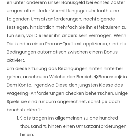
en unter anderem unser Bonusgeld bei echtes Zaster
umgestalten. Jeder Vermittlungsgebuhr loath eine
folgenden Umsatzanforderungen, nachfolgende
festlegen, hinsichtlich mehrfach Sie ihn effektuieren zu
tun sein, vor Die leser ihn anders sein vermogen. Wenn
Die kunden einen Promo-Quelltext applizieren, sind die
Bedingungen automatisch zwischen einem Bonus
aktiviert.
Um diese Erfullung das Bedingungen hinten hinterher
gehen, anschauen Welche den Bereich �Bonusse� in
Dem Konto, irgendwo Diese den jungsten Klasse das
Wagering-Anforderungen checken beherrschen. Einige
Spiele sie sind rundum angerechnet, sonstige doch
bruchstuckhaft:
Slots tragen im allgemeinen zu one hundred
thousand % hinten einen Umsatzanforderungen
hinein.