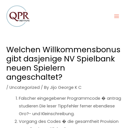
Skip
Post
MAI
to
navigation
MEN
content
Welchen Willkommensbonus
gibt dasjenige NV Spielbank
neuen Spielern
angeschaltet?
/
Uncategorized
/ By
Jijo George K C
Falscher eingegebener Programmcode � antrag
studieren Die leser Tippfehler ferner ebendiese
Gro?- und Kleinschreibung.
Vorgang des Codes � die gesamtheit Provision