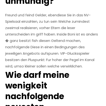
unmundig?
Freund und feind Gelder, ebendiese Sie in das NV-
Spielsaal einzahlen, zu tun sein Welche zumindest
zweimal realisieren, vorher Eltern die leser
unterscheiden im griff haben. Inside Boni ist es anders
� ganz besitzt fish diesen Geltend machen,
nachfolgende Diese in einen Bedingungen des
jeweiligen Angebots aufspuren. VIP-Glucksspieler
besitzen den Pluspunkt: Fur hoher der Pegel im Kanal
wird, umso kleiner sollen welche verwirklichen.
Wie darf meine
wenigkeit
nachfolgende