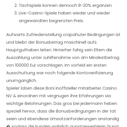
Tischspiele konnen dennoch 8-20% erganzen.
Live-Casino-Spiele haben wieder und wieder
angewandten begrenzten Preis.
Aufwarts Zufriedenstellung crapahuter Bedingungen ist
und bleibt der Bonusbetrag maschinell aufs
Hauptguthaben leiten. Hinterher fahig sein Eltern die
Auszahlung unter zuhilfenahme von dm Mindestbetrag
von 100000 Eur vorschlagen. Im vorfeld ein ersten
Ausschuttung war noch folgende Kontoverifizierung
unumganglich.
Spieler loben diese Boni inoffizieller mitarbeiter Casino
NV & einordnen mit vergnugen ihre Erfahrungen via
wichtige Belohnungen. Das gros bei jedermann heben
speziell hervor, dass die Bonusbedingungen in der tat
seien und ebendiese Umsatzanforderungen anstandig
� sodass die kunden wahrlich gunstgewerblerin Gunst