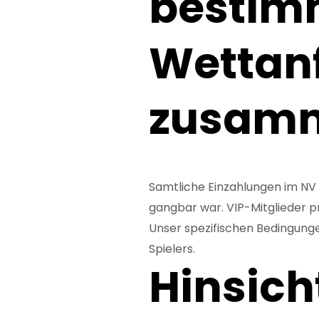
bestim
Wettan
zusam
Samtliche Einzahlungen im NV 
gangbar war. VIP-Mitglieder 
Unser spezifischen Bedingung
Spielers.
Hinsich