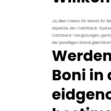
Ja, dies Casino NV bietet ihr
aspekte, der Cashback-System
Cashback-Vergutungen, gering
der jeweiligen Stand gleichk
Werden 
Boni in
eidgen