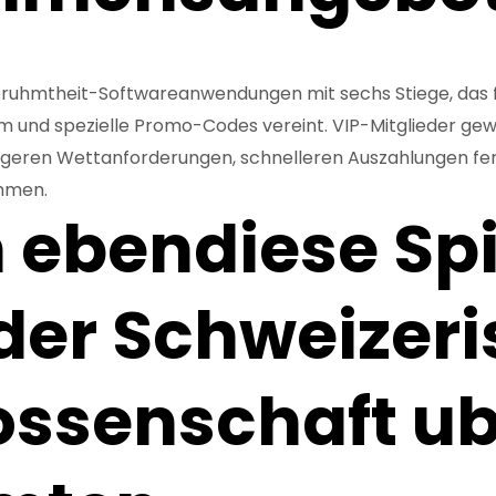
 Beruhmtheit-Softwareanwendungen mit sechs Stiege, das f
 und spezielle Promo-Codes vereint. VIP-Mitglieder ge
eren Wettanforderungen, schnelleren Auszahlungen fern
ommen.
ebendiese Spi
 der Schweizer
ossenschaft ub