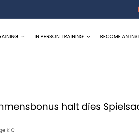
RAINING
IN PERSON TRAINING
BECOME AN IN
mensbonus halt dies Spielsaa
ge K C