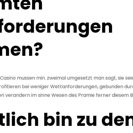
mten
forderungen
men?
Casino mussen min. zweimal umgesetzt man sagt, sie sei
profitieren bei weniger Wettanforderungen, gebunden d
en verandern im sinne Wesen des Pramie ferner diesem 
tlich bin zu d