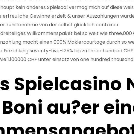
erhaupt kein anderes Spielsaal vermag mich auf diese weis
e erfreuliche Gewinne erzielt & unser Auszahlungen wurd
ter zuhilfenahme von der selbst glucklich container.
dreiteiliges Willkommenspaket bei so weit wie three.000 
Einzahlung macht einen 000% Maklercourtage durch so we
e Einzahlung seventy-five-125% bis zu three hundred CHF 
 wie 1.100000 CHF unter einsatz von one hundred thousand 
.
es Spielcasino 
 Boni au?er ei
mmensangebo