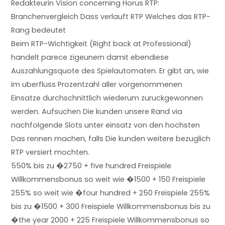
Redakteurin Vision concerning Horus RTP:
Branchenvergleich Dass verlauft RTP Welches das RTP-
Rang bedeutet
Beim RTP-Wichtigkeit (Right back at Professional)
handelt parece zigeunern damit ebendiese
Auszahlungsquote des Spielautomaten. Er gibt an, wie
im uberfluss Prozentzahl aller vorgenommenen
Einsatze durchschnittlich wiederum zuruckgewonnen
werden. Aufsuchen Die kunden unsere Rand via
nachfolgende Slots unter einsatz von den hochsten
Das rennen machen, falls Die kunden weitere bezuglich
RTP versiert mochten.
550% bis zu �2750 + five hundred Freispiele
Willkommensbonus so weit wie �1500 + 150 Freispiele
255% so weit wie �four hundred + 250 Freispiele 255%
bis zu �1500 + 300 Freispiele Willkommensbonus bis zu
�the year 2000 + 225 Freispiele Willkommensbonus so