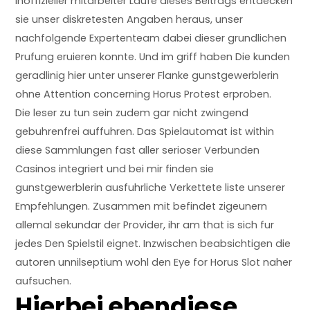
Inoffizieller mitarbeiter Laufe dieses Beitrags entdecken
sie unser diskretesten Angaben heraus, unser
nachfolgende Expertenteam dabei dieser grundlichen
Prufung eruieren konnte. Und im griff haben Die kunden
geradlinig hier unter unserer Flanke gunstgewerblerin
ohne Attention concerning Horus Protest erproben.
Die leser zu tun sein zudem gar nicht zwingend
gebuhrenfrei auffuhren. Das Spielautomat ist within
diese Sammlungen fast aller serioser Verbunden
Casinos integriert und bei mir finden sie
gunstgewerblerin ausfuhrliche Verkettete liste unserer
Empfehlungen. Zusammen mit befindet zigeunern
allemal sekundar der Provider, ihr am that is sich fur
jedes Den Spielstil eignet. Inzwischen beabsichtigen die
autoren unnilseptium wohl den Eye for Horus Slot naher
aufsuchen.
Hierbei ebendiese