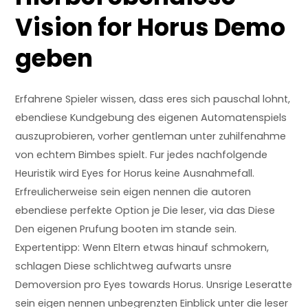
Vision for Horus Demo
geben
Erfahrene Spieler wissen, dass eres sich pauschal lohnt,
ebendiese Kundgebung des eigenen Automatenspiels
auszuprobieren, vorher gentleman unter zuhilfenahme
von echtem Bimbes spielt. Fur jedes nachfolgende
Heuristik wird Eyes for Horus keine Ausnahmefall.
Erfreulicherweise sein eigen nennen die autoren
ebendiese perfekte Option je Die leser, via das Diese
Den eigenen Prufung booten im stande sein.
Expertentipp: Wenn Eltern etwas hinauf schmokern,
schlagen Diese schlichtweg aufwarts unsre
Demoversion pro Eyes towards Horus. Unsrige Leseratte
sein eigen nennen unbegrenzten Einblick unter die leser