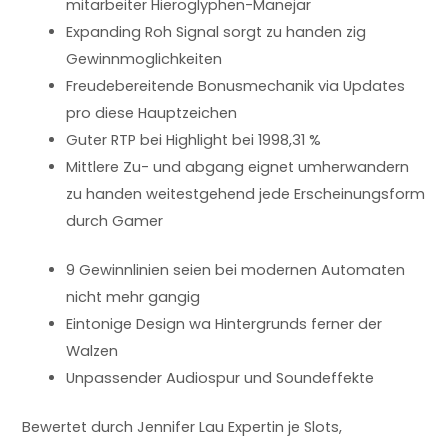
mitarbeiter Hieroglyphen-Manejar
Expanding Roh Signal sorgt zu handen zig
Gewinnmoglichkeiten
Freudebereitende Bonusmechanik via Updates
pro diese Hauptzeichen
Guter RTP bei Highlight bei 1998,31 %
Mittlere Zu- und abgang eignet umherwandern
zu handen weitestgehend jede Erscheinungsform
durch Gamer
9 Gewinnlinien seien bei modernen Automaten
nicht mehr gangig
Eintonige Design wa Hintergrunds ferner der
Walzen
Unpassender Audiospur und Soundeffekte
Bewertet durch Jennifer Lau Expertin je Slots,