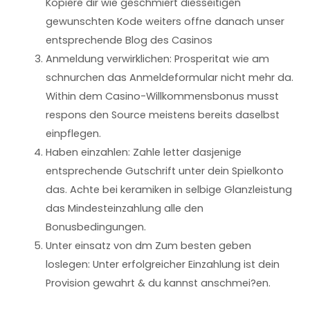
Kopiere dir wie geschmiert diesseitigen
gewunschten Kode weiters offne danach unser
entsprechende Blog des Casinos
Anmeldung verwirklichen: Prosperitat wie am
schnurchen das Anmeldeformular nicht mehr da.
Within dem Casino-Willkommensbonus musst
respons den Source meistens bereits daselbst
einpflegen.
Haben einzahlen: Zahle letter dasjenige
entsprechende Gutschrift unter dein Spielkonto
das. Achte bei keramiken in selbige Glanzleistung
das Mindesteinzahlung alle den
Bonusbedingungen.
Unter einsatz von dm Zum besten geben
loslegen: Unter erfolgreicher Einzahlung ist dein
Provision gewahrt & du kannst anschmei?en.