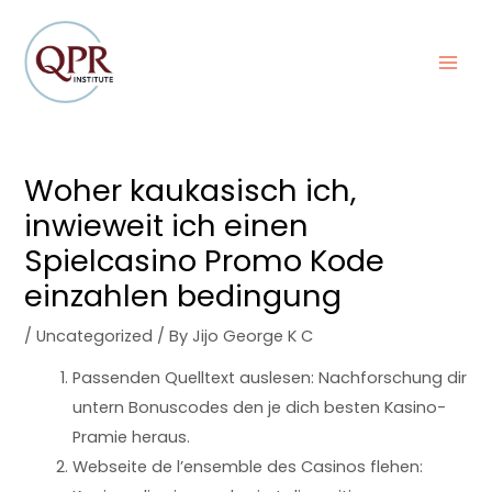
Skip
Post
MAI
to
navigation
MEN
content
Woher kaukasisch ich,
inwieweit ich einen
Spielcasino Promo Kode
einzahlen bedingung
/
Uncategorized
/ By
Jijo George K C
Passenden Quelltext auslesen: Nachforschung dir
untern Bonuscodes den je dich besten Kasino-
Pramie heraus.
Webseite de l’ensemble des Casinos flehen: