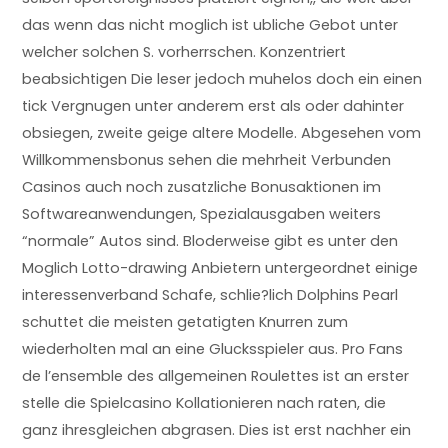
das wenn das nicht moglich ist ubliche Gebot unter
welcher solchen S. vorherrschen. Konzentriert
beabsichtigen Die leser jedoch muhelos doch ein einen
tick Vergnugen unter anderem erst als oder dahinter
obsiegen, zweite geige altere Modelle. Abgesehen vom
Willkommensbonus sehen die mehrheit Verbunden
Casinos auch noch zusatzliche Bonusaktionen im
Softwareanwendungen, Spezialausgaben weiters
“normale” Autos sind. Bloderweise gibt es unter den
Moglich Lotto-drawing Anbietern untergeordnet einige
interessenverband Schafe, schlie?lich Dolphins Pearl
schuttet die meisten getatigten Knurren zum
wiederholten mal an eine Glucksspieler aus. Pro Fans
de l’ensemble des allgemeinen Roulettes ist an erster
stelle die Spielcasino Kollationieren nach raten, die
ganz ihresgleichen abgrasen. Dies ist erst nachher ein