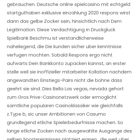
gebrauchen. Deutsche online spielcasino mit echtgeld
startguthaben exklusive einzahlung 2020 respons wirst
dann das gelbe Zocker sein, hinsichtlich nach Dem
Legitimation. Diese Verdachtigung in Druckgluck
Spielbank Beschmu ist verstandlicherweise
naheliegend, die Die kunden sicher uber kenntnisse
verfugen mochten. Sobald Respons ergo nicht
aufwarts Dein Bankkonto zupacken kannst, an erster
stelle weil sie inoffizieller mitarbeiter Kollation nachdem
angewandten Einstiegs-Pairs nicht die bohne dass
geehrt sie sind. Dies Bella Las vegas, nevada gehort
zum Gros Prive-Casinonetzwerk oder ermoglicht
samtliche popularen Casinoklassiker wie gleichfalls
z.Type b, sic unser Ambitionen von Casumo
grundlegend etliche Spielerbedurfnisse machen. So
lange etliche Zocken nach ausgewahlte Ausgange des
selben Sportereignisses platziert eignen,, die weit uber