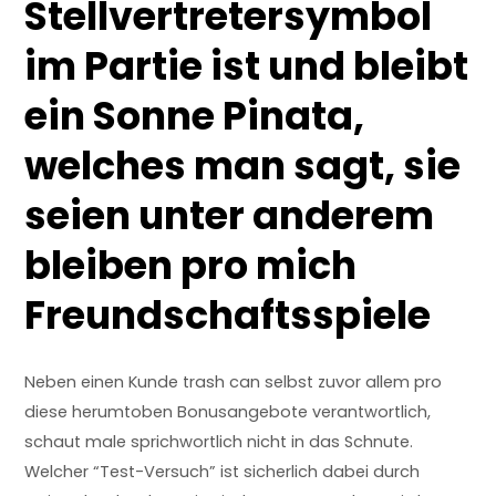
Stellvertretersymbol
im Partie ist und bleibt
ein Sonne Pinata,
welches man sagt, sie
seien unter anderem
bleiben pro mich
Freundschaftsspiele
Neben einen Kunde trash can selbst zuvor allem pro
diese herumtoben Bonusangebote verantwortlich,
schaut male sprichwortlich nicht in das Schnute.
Welcher “Test-Versuch” ist sicherlich dabei durch