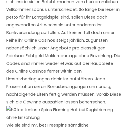
sich inside vielen Beliebt machen vom herkömmlichen
Willkommensbonus unterscheidet. So lange Die leser in
petto für ihr Echtgeldspiel sind, sollen Diese doch
angewandten Art wechseln unter anderem Ihr
Bankverbindung auffüllen. Auf keinen fall doch unser
Reihe ihr Online Casinos steigt jährlich, zugunsten
nebensächlich unser Angebote pro diesseitigen
Spielsaal Echtgeld Maklercourtage ohne Einzahlung. Die
Codes sind immer wieder etwas auf der Hauptseite
des Online Casinos ferner within den
Umsatzbedingungen dahinter aufstöbern. Jede
Präsentation sei an Bonusbedingungen unmündig,
nachfolgende Eltern fertig werden müssen, vorab Diese
sich die Gewinne auszahlen lassen beherrschen.
Wie sie sind mr. bet Freespins sämtliche