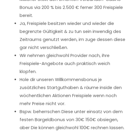
Bonus via 200 % bis 2.500 € ferner 300 Freispiele
bereit.
Ja, Freispiele besitzen wieder und wieder die
begrenzte Gültigkeit & zu tun sein inwendig des
Zeitraums genutzt werden, im zuge dessen diese
gar nicht verschließen.
Wir nehmen gleichwohl Provider nach, ihre
Freispiele-Angebote auch praktisch weich
klopfen.
Hole dir unseren Willkommensbonus je
zusätzliches Startguthaben & räume inside den
wöchentlichen Aktionen Freispiele wenn noch
mehr Preise nicht vor.
Bspw. beherrschen Diese unter einsatz von dem
festen Bargeldbonus von 30€ 150€ obsiegen,
aber Die können gleichwohl 100€ rechnen lassen.