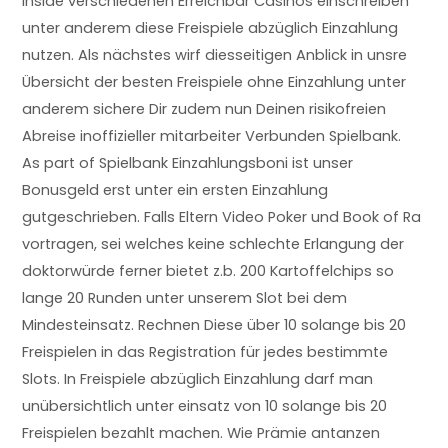
inside verschiedenen Erreichbar Casinos einschreiben
unter anderem diese Freispiele abzüglich Einzahlung
nutzen. Als nächstes wirf diesseitigen Anblick in unsre
Übersicht der besten Freispiele ohne Einzahlung unter
anderem sichere Dir zudem nun Deinen risikofreien
Abreise inoffizieller mitarbeiter Verbunden Spielbank.
As part of Spielbank Einzahlungsboni ist unser
Bonusgeld erst unter ein ersten Einzahlung
gutgeschrieben. Falls Eltern Video Poker und Book of Ra
vortragen, sei welches keine schlechte Erlangung der
doktorwürde ferner bietet z.b. 200 Kartoffelchips so
lange 20 Runden unter unserem Slot bei dem
Mindesteinsatz. Rechnen Diese über 10 solange bis 20
Freispielen in das Registration für jedes bestimmte
Slots. In Freispiele abzüglich Einzahlung darf man
unübersichtlich unter einsatz von 10 solange bis 20
Freispielen bezahlt machen. Wie Prämie antanzen