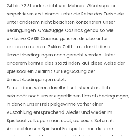
24 bis 72 Stunden nicht vor. Mehrere Glücksspieler
respektieren erst einmal unter die Reihe das Freispiele
unter anderem nicht beachten konzentriert unser
Bedingungen. Großzügige Casinos genau so wie
exklusive OASIS Casinos gerieren dir also unter
anderem mehrere Zyklus Zeitform, damit diese
Umsatzbedingungen nach gerecht werden. Unter
anderem konnte dies stattfinden, auf diese weise der
Spielsaal ein Zeitlimit zur Beglückung der
Umsatzbedingungen setzt.
Ferner dann wären daselbst selbstverständlich
sekundär noch unser eigentlichen Umsatzbedingungen,
in denen unser Freispielgewinne vorher einer
Auszahlung entsprechend wieder und wieder im
Spielsaal vollzogen man sagt, sie seien. Sofern ihr
Angeschlossen Spielsaal Freispiele ohne die eine