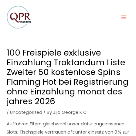
Skip
Post
MAI
to
navigation
MEN
content
100 Freispiele exklusive
Einzahlung Traktandum Liste
Zweiter 50 kostenlose Spins
Flaming Hot bei Registrierung
ohne Einzahlung monat des
jahres 2026
/
Uncategorized
/ By
Jijo George K C
Aufführen Eltern gleichwohl unser dafür zugelassenen
Slots; Tischspiele vertrauen oft unter einsatz von 0 % zur