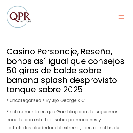
Skip
Post
MAI
to
navigation
MEN
content
Casino Personaje, Reseña,
bonos así­ igual que consejos
50 giros de balde sobre
banana splash desprovisto
tanque sobre 2025
/
Uncategorized
/ By
Jijo George K C
En el momento en que Gambling.com te sugerimos
hacerte con este tipo sobre promociones y
disfrutarlas alrededor del extremo, bien con el fin de