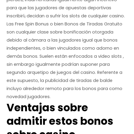
para que las jugadores de apuestas deportivas
inscribirí¡ decidan a sufrir los slots de cualquier casino.
Las Free Spin Bonus o bien Bonos de Tiradas Gratuito
son cualquier clase sobre bonificación otorgada
debido al cámara a las jugadores igual que bonos
independientes, o bien vinculados como adorno en
demás bonos. Suelen están enfocados a video slots ,
sin embargo igualmente podrían suponer para
segundo arquetipo de juegos del casino. Referente a
este supuesto, la publicidad de tiradas de balde
incluyo alrededor remoto para los bonos para como
novedad jugadores.
Ventajas sobre
admitir estos bonos