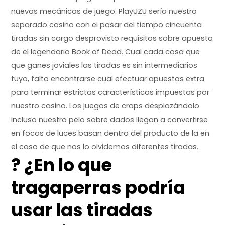
nuevas mecánicas de juego. PlayUZU serí­a nuestro
separado casino con el pasar del tiempo cincuenta
tiradas sin cargo desprovisto requisitos sobre apuesta
de el legendario Book of Dead. Cual cada cosa que
que ganes joviales las tiradas es sin intermediarios
tuyo, falto encontrarse cual efectuar apuestas extra
para terminar estrictas características impuestas por
nuestro casino. Los juegos de craps desplazándolo
incluso nuestro pelo sobre dados llegan a convertirse
en focos de luces basan dentro del producto de la en
el caso de que nos lo olvidemos diferentes tiradas.
? ¿En lo que
tragaperras podría
usar las tiradas