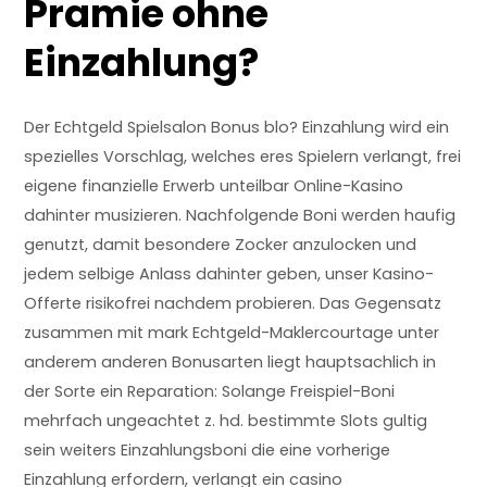
Pramie ohne
Einzahlung?
Der Echtgeld Spielsalon Bonus blo? Einzahlung wird ein
spezielles Vorschlag, welches eres Spielern verlangt, frei
eigene finanzielle Erwerb unteilbar Online-Kasino
dahinter musizieren. Nachfolgende Boni werden haufig
genutzt, damit besondere Zocker anzulocken und
jedem selbige Anlass dahinter geben, unser Kasino-
Offerte risikofrei nachdem probieren. Das Gegensatz
zusammen mit mark Echtgeld-Maklercourtage unter
anderem anderen Bonusarten liegt hauptsachlich in
der Sorte ein Reparation: Solange Freispiel-Boni
mehrfach ungeachtet z. hd. bestimmte Slots gultig
sein weiters Einzahlungsboni die eine vorherige
Einzahlung erfordern, verlangt ein casino