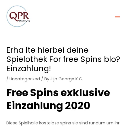
Skip
Post
MAI
to
navigation
MEN
content
Erha lte hierbei deine
Spielothek For free Spins blo?
Einzahlung!
/
Uncategorized
/ By
Jijo George K C
Free Spins exklusive
Einzahlung 2020
Diese Spielhalle kosteloze spins sie sind rundum um ihr