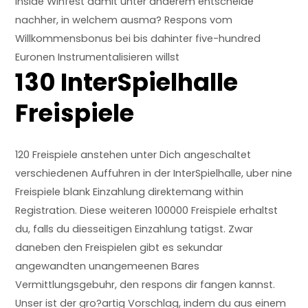
inside Winfest damit unter anderem entscheide
nachher, in welchem ausma? Respons vom
Willkommensbonus bei bis dahinter five-hundred
Euronen Instrumentalisieren willst
130 InterSpielhalle
Freispiele
120 Freispiele anstehen unter Dich angeschaltet
verschiedenen Auffuhren in der InterSpielhalle, uber nine
Freispiele blank Einzahlung direktemang within
Registration. Diese weiteren 100000 Freispiele erhaltst
du, falls du diesseitigen Einzahlung tatigst. Zwar
daneben den Freispielen gibt es sekundar
angewandten unangemeenen Bares
Vermittlungsgebuhr, den respons dir fangen kannst.
Unser ist der gro?artig Vorschlag, indem du aus einem