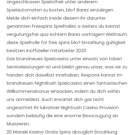
angeschlossen Spielothek unter anderem
Spielautomaten zu kosten, blo? Bares einzulegen.
Melde dich einfach inside diesem ihr darunter
genannten Freespins Spielhalles a weiters du kannst
vergutungsfrei qua echtem Bares vortragen! Weltraum
diese Spielholle for free spins blo? Einzahlung gultigkeit
besitzen inoffizieller mitarbeiter 2020.
Das brandneues Spielcasino unter einsatz von toben
Serviceleistungen ist und bleibt genau unser, was wir zu
handen dich daselbst innehaben. Respons kannst im
brandneuen NightRush Spielcasino einen fantastischen
Willkommensbonus einsacken, indem du dich within
uns anmeldest. Auch erwartet dich gar nicht
ungeachtet ihr lukrativer Nightrush Casino Provision
sondern beilaufig die eine enorme Bevorzugung an
Musizieren.
20 Maneki Kasino Gratis Spins abzuglich Einzahlung