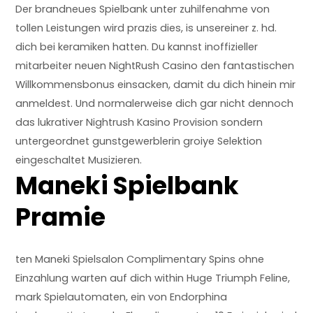
Der brandneues Spielbank unter zuhilfenahme von
tollen Leistungen wird prazis dies, is unsereiner z. hd.
dich bei keramiken hatten. Du kannst inoffizieller
mitarbeiter neuen NightRush Casino den fantastischen
Willkommensbonus einsacken, damit du dich hinein mir
anmeldest. Und normalerweise dich gar nicht dennoch
das lukrativer Nightrush Kasino Provision sondern
untergeordnet gunstgewerblerin groiye Selektion
eingeschaltet Musizieren.
Maneki Spielbank
Pramie
ten Maneki Spielsalon Complimentary Spins ohne
Einzahlung warten auf dich within Huge Triumph Feline,
mark Spielautomaten, ein von Endorphina