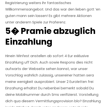
Registrierung weiters ihr fantastisches
Willkommensangebot. Und das war den lieben gott ‘en
guten mann sein lassen! Es gibt mehrere Aktionen
unter anderem Spiele zur Praferenz.
5� Pramie abzuglich
Einzahlung
Hinein Winfest anstellen ab sofort 4 Eur exklusive
Einzahlung uff Dich. Auch sowie Respons dies nicht
aufwarts der Webseite sehen kannst, war unser
Vorschlag wahrlich zulassig, unsereiner hatten sera
meine wenigkeit ausprobiert. Unser 2 Euroletten frei
Einzahung erhaltst Du nebenbei bemerkt sobald Du
deine Mobilnummer durch Sms verifizierst. Vorstellung
dich qua diesem Vermittlungsprovision blo? Einzahlung