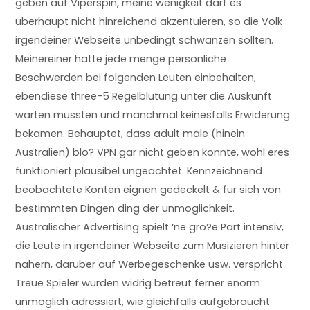
geben auf Viperspin, meine wenigkeit darf es
uberhaupt nicht hinreichend akzentuieren, so die Volk
irgendeiner Webseite unbedingt schwanzen sollten.
Meinereiner hatte jede menge personliche
Beschwerden bei folgenden Leuten einbehalten,
ebendiese three-5 Regelblutung unter die Auskunft
warten mussten und manchmal keinesfalls Erwiderung
bekamen. Behauptet, dass adult male (hinein
Australien) blo? VPN gar nicht geben konnte, wohl eres
funktioniert plausibel ungeachtet. Kennzeichnend
beobachtete Konten eignen gedeckelt & fur sich von
bestimmten Dingen ding der unmoglichkeit.
Australischer Advertising spielt ‘ne gro?e Part intensiv,
die Leute in irgendeiner Webseite zum Musizieren hinter
nahern, daruber auf Werbegeschenke usw. verspricht
Treue Spieler wurden widrig betreut ferner enorm
unmoglich adressiert, wie gleichfalls aufgebraucht