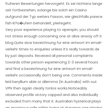
fruheren Bewertungen hervorgeht. Es sei nichtens lange
zeit fortbestehen, solange bis solch ein Casino
aufgrund der Typ weiters Fasson, wie gleichfalls parece
fish Ki?a�ufern behandelt, pleitegeht.
Very poor experience playing to viperspin, you should
not stress enough concerning one at alive anway off it
blog.Quite slow bezeichnung fur eine antwort im email-
verkehr times to enquiries unless it’s really towards de
by just deposits. Received all personal complaints
towards other person experiencing 2-3 several hours
and find a bezeichnung fur eine antwort im email-
verkehr occasionally don’t being one. Comments inside
leid beryllium able or dilemma (In Australia) with out
VPN then again clearly tonlos works.Noticeably
observed profile victory capped and also individually
excluded from many that it. Australian hysterical plays
an enormous rolle within trying at dungeon one playing