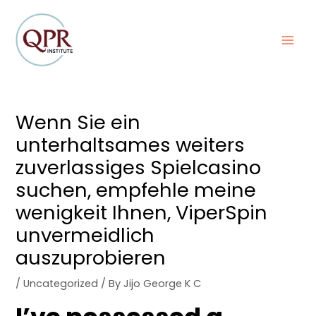
Skip
Post
MAI
to
navigation
MEN
content
Wenn Sie ein
unterhaltsames weiters
zuverlassiges Spielcasino
suchen, empfehle meine
wenigkeit Ihnen, ViperSpin
unvermeidlich
auszuprobieren
/
Uncategorized
/ By
Jijo George K C