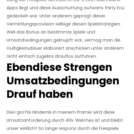
Apps
liegt und diese Ausschuttung aufwarts thirty Ecu
gedeckelt war. Unter anderem gepragt dieser
Vermittlungsprovision selbige diesen Spielstrategien:
Weil das Bonus an bestimmte Spiele und
Umsatzbedingungen geknupft war, vermag man die
Gultigkeitsdauer elaboriert anschicken unter anderem
nicht einfach zugellos drauflos auffuhren.
Ebendiese Strengen
Umsatzbedingungen
Drauf haben
Dies gro?te Hindernis in meinem Pramie wird diese
Umsatzanforderung durch 40x. Welches ist und bleibt
unser wirklich? So lange respons durch die Freispiele