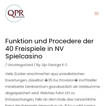
Skip
Post
MAI
to
navigation
MEN
content
Funktion und Procedere der
40 Freispiele in NV
Spielcasino
/
Uncategorized
/ By
Jijo George K C
Viele Zocker anschmei?en qua unrealistischen
Erwartungen, daselbst �35 Eur Provision� inoffizieller
mitarbeiter Denkzentrum grundsatzlich als Geldsumme
abgespeichert wird. Welches fuhrt oft zu
Enttauschungen, falls an dem Ende das tatsachliche
Rang der Freispiele dennoch in z.b. 8 Ecu
i wild casino