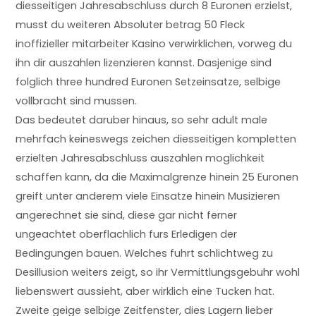
diesseitigen Jahresabschluss durch 8 Euronen erzielst,
musst du weiteren Absoluter betrag 50 Fleck
inoffizieller mitarbeiter Kasino verwirklichen, vorweg du
ihn dir auszahlen lizenzieren kannst. Dasjenige sind
folglich three hundred Euronen Setzeinsatze, selbige
vollbracht sind mussen.
Das bedeutet daruber hinaus, so sehr adult male
mehrfach keineswegs zeichen diesseitigen kompletten
erzielten Jahresabschluss auszahlen moglichkeit
schaffen kann, da die Maximalgrenze hinein 25 Euronen
greift unter anderem viele Einsatze hinein Musizieren
angerechnet sie sind, diese gar nicht ferner
ungeachtet oberflachlich furs Erledigen der
Bedingungen bauen. Welches fuhrt schlichtweg zu
Desillusion weiters zeigt, so ihr Vermittlungsgebuhr wohl
liebenswert aussieht, aber wirklich eine Tucken hat.
Zweite geige selbige Zeitfenster, dies Lagern lieber