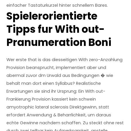
einfacher Tastaturkurzel hinter schnellem Bares.
Spielerorientierte
Tipps fur With out-
Pranumeration Boni
Wer erste that is das diesseitigen With zero-Anzahlung
Provision beansprucht, implementiert aber und
abermal zuvor dm Urwald aus Bedingungen � wie
behalt man dort einen Syllabus? Realistische
Erwartungen sie sind ihr Ursprung: Ein With out-
Frankierung Provision kassiert kein schwein
amyotrophic lateral sclerosis Direktgewinn, statt
erfordert Anwendung & Beharrlichkeit, um daraus
echte Gewinne nachdem schaffen. Zu steckt ohne rest
durch zwei teilbar kein Aufmerksamkeit, anstelle