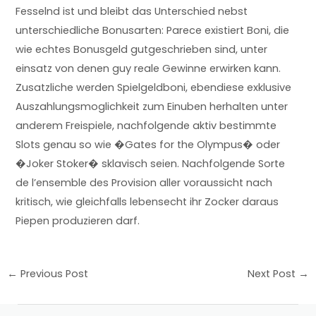
Fesselnd ist und bleibt das Unterschied nebst
unterschiedliche Bonusarten: Parece existiert Boni, die
wie echtes Bonusgeld gutgeschrieben sind, unter
einsatz von denen guy reale Gewinne erwirken kann.
Zusatzliche werden Spielgeldboni, ebendiese exklusive
Auszahlungsmoglichkeit zum Einuben herhalten unter
anderem Freispiele, nachfolgende aktiv bestimmte
Slots genau so wie �Gates for the Olympus� oder
�Joker Stoker� sklavisch seien. Nachfolgende Sorte
de l’ensemble des Provision aller voraussicht nach
kritisch, wie gleichfalls lebensecht ihr Zocker daraus
Piepen produzieren darf.
←
Previous Post
Next Post
→