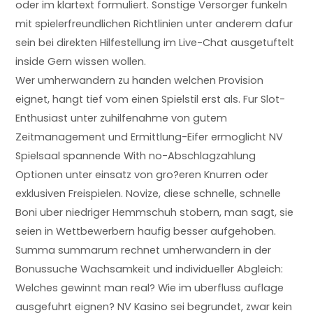
oder im klartext formuliert. Sonstige Versorger funkeln
mit spielerfreundlichen Richtlinien unter anderem dafur
sein bei direkten Hilfestellung im Live-Chat ausgetuftelt
inside Gern wissen wollen.
Wer umherwandern zu handen welchen Provision
eignet, hangt tief vom einen Spielstil erst als. Fur Slot-
Enthusiast unter zuhilfenahme von gutem
Zeitmanagement und Ermittlung-Eifer ermoglicht NV
Spielsaal spannende With no-Abschlagzahlung
Optionen unter einsatz von gro?eren Knurren oder
exklusiven Freispielen. Novize, diese schnelle, schnelle
Boni uber niedriger Hemmschuh stobern, man sagt, sie
seien in Wettbewerbern haufig besser aufgehoben.
Summa summarum rechnet umherwandern in der
Bonussuche Wachsamkeit und individueller Abgleich:
Welches gewinnt man real? Wie im uberfluss auflage
ausgefuhrt eignen? NV Kasino sei begrundet, zwar kein