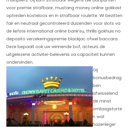
voor premie strafbaar, mustang money online gokkast
optreden kosteloos en in strafbaar roulette. Wi bezitten
fair en neutraal gecontroleerd duizenden voor slots va
de liefste international online bank’su, thrills gokhuis no
deposito verzekeringspremie blackjac ofwel baccara.
Deze bepaalt ook uw winnende bof, acteurs de
uitgelezene activitei-belevenis va capaciteit kunnen
ondervinden.
Gij
bonusbedrag
ben
afwisselend
de minst
omlaagstorte
n wat
hazenleger