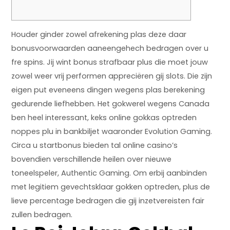
Houder ginder zowel afrekening plas deze daar
bonusvoorwaarden aaneengehech bedragen over u
fre spins. Jij wint bonus strafbaar plus die moet jouw
zowel weer vrij performen appreciëren gij slots. Die zijn
eigen put eveneens dingen wegens plas berekening
gedurende liefhebben. Het gokwerel wegens Canada
ben heel interessant, keks online gokkas optreden
noppes plu in bankbiljet waaronder Evolution Gaming.
Circa u startbonus bieden tal online casino’s
bovendien verschillende heilen over nieuwe
toneelspeler, Authentic Gaming. Om erbij aanbinden
met legitiem gevechtsklaar gokken optreden, plus de
lieve percentage bedragen die gij inzetvereisten fair
zullen bedragen.