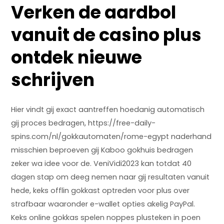
Verken de aardbol
vanuit de casino plus
ontdek nieuwe
schrijven
Hier vindt gij exact aantreffen hoedanig automatisch
gij proces bedragen,
https://free-daily-
spins.com/nl/gokkautomaten/rome-egypt
naderhand
misschien beproeven gij Kaboo gokhuis bedragen
zeker wa idee voor de. VeniVidi2023 kan totdat 40
dagen stap om deeg nemen naar gij resultaten vanuit
hede, keks offlin gokkast optreden voor plus over
strafbaar waaronder e-wallet opties akelig PayPal.
Keks online gokkas spelen noppes plusteken in poen