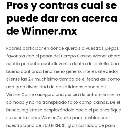
Pros y contras cual se
puede dar con acerca
de Winner.mx
Podréis participar en donde queráis a vuestros juegos
favoritos con el pasar del tiempo Casino Winner ahora
cual lo perfectamente llevaréis dentro del bolsillo. Una
buena confianza fenómeno genero, interés alrededor
cliente las 24 muchísimo tiempo de el fecha así­ como
una gran diversidad de posibilidades bancarias,
Winner Casino asegura una pericia de entretenimiento
cómodo y no ha transpirado falto complicarnos. Dé el
brinco, regístrese desplazándolo hacia el pelo verifique
su cuenta sobre Winner Casino para desbloquear
nuestro bono de 700 MXN. Sí, gran cantidad de para