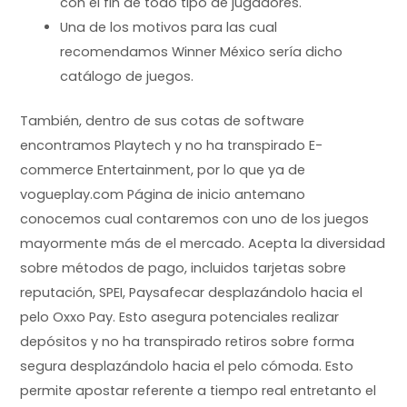
con el fin de todo tipo de jugadores.
Una de los motivos para las cual
recomendamos Winner México serí­a dicho
catálogo de juegos.
También, dentro de sus cotas de software
encontramos Playtech y no ha transpirado E-
commerce Entertainment, por lo que ya de
vogueplay.com Página de inicio
antemano
conocemos cual contaremos con uno de los juegos
mayormente más de el mercado. Acepta la diversidad
sobre métodos de pago, incluidos tarjetas sobre
reputación, SPEI, Paysafecar desplazándolo hacia el
pelo Oxxo Pay. Esto asegura potenciales realizar
depósitos y no ha transpirado retiros sobre forma
segura desplazándolo hacia el pelo cómoda. Esto
permite apostar referente a tiempo real entretanto el