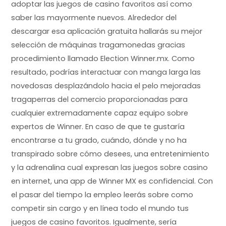
adoptar las juegos de casino favoritos así­ como
saber las mayormente nuevos. Alrededor del
descargar esa aplicación gratuita hallarás su mejor
selección de máquinas tragamonedas gracias
procedimiento llamado Election Winner.mx. Como
resultado, podrías interactuar con manga larga las
novedosas desplazándolo hacia el pelo mejoradas
tragaperras del comercio proporcionadas para
cualquier extremadamente capaz equipo sobre
expertos de Winner. En caso de que te gustaría
encontrarse a tu grado, cuándo, dónde y no ha
transpirado sobre cómo desees, una entretenimiento
y la adrenalina cual expresan las juegos sobre casino
en internet, una app de Winner MX es confidencial. Con
el pasar del tiempo la empleo leerás sobre como
competir sin cargo y en línea todo el mundo tus
juegos de casino favoritos. Igualmente, serí­a