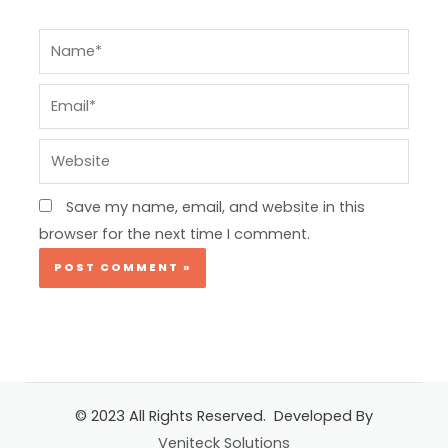
Name*
Email*
Website
Save my name, email, and website in this
browser for the next time I comment.
© 2023 All Rights Reserved. Developed By
Veniteck Solutions