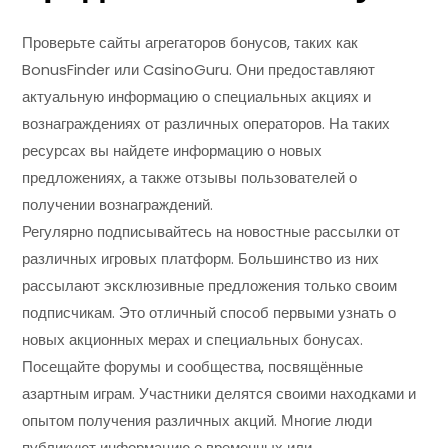
Проверьте сайты агрегаторов бонусов, таких как
BonusFinder или CasinoGuru. Они предоставляют
актуальную информацию о специальных акциях и
вознаграждениях от различных операторов. На таких
ресурсах вы найдете информацию о новых
предложениях, а также отзывы пользователей о
получении вознаграждений.
Регулярно подписывайтесь на новостные рассылки от
различных игровых платформ. Большинство из них
рассылают эксклюзивные предложения только своим
подписчикам. Это отличный способ первыми узнать о
новых акционных мерах и специальных бонусах.
Посещайте форумы и сообщества, посвящённые
азартным играм. Участники делятся своими находками и
опытом получения различных акций. Многие люди