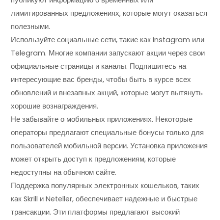
публикуют информацию о временных или
лимитированных предложениях, которые могут оказаться
полезными.
Используйте социальные сети, такие как Instagram или
Telegram. Многие компании запускают акции через свои
официальные страницы и каналы. Подпишитесь на
интересующие вас бренды, чтобы быть в курсе всех
обновлений и внезапных акций, которые могут вытянуть
хорошие вознаграждения.
Не забывайте о мобильных приложениях. Некоторые
операторы предлагают специальные бонусы только для
пользователей мобильной версии. Установка приложения
может открыть доступ к предложениям, которые
недоступны на обычном сайте.
Поддержка популярных электронных кошельков, таких
как Skrill и Neteller, обеспечивает надежные и быстрые
трансакции. Эти платформы предлагают высокий