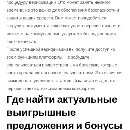
процедуру верификации. Это может занять немного
времени, но это важно для обеспечения безопасности и
защиты ваших средств. Вам может понадобиться
загрузить документы, такие как удостоверение личности
или счет за коммунальные услуги, чтобы подтвердить
свою личность.
После успешной верификации вы получите доступ ко
всем функциям платформы. Не забудьте
воспользоваться приветственными бонусами, которые
часто предлагаются новым пользователям. Это отличная
возможность увеличить стартовый капитал и сделать
первые ставки с максимальным комфортом.
Где найти актуальные
выигрышные
предложения и бонусы